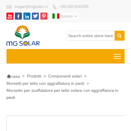

megan@mgsolar.cn
+86-592-6241055






Italiano


Togg

>
Prodotti
>
Componenti solari
>
casa
Morsetti per tetto con aggraffatura in piedi
>
Morsetto per scaffalature per tetto solare con aggraffatura in
piedi