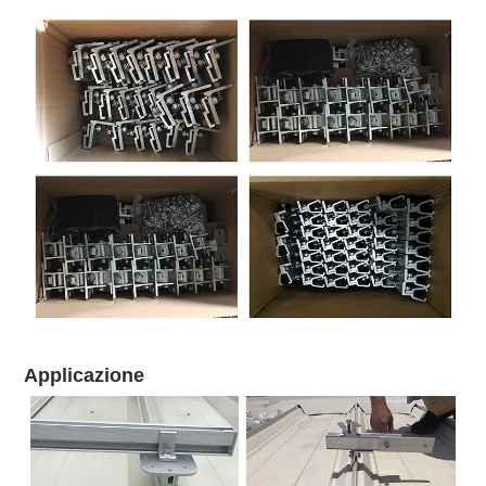
morsetto centrale
regolabile
film sottile
film sottile
Applicazione