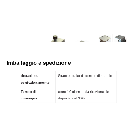
Imballaggio e spedizione
MG-SS-RM-01
MG-SS-RM-02
MG-SS-
MG-SS-
RM-03
RM-05
dettagli sul
Scatole, pallet di legno o di metallo.
confezionamento
Tempo di
entro 10 giorni dalla ricezione del
consegna
deposito del 30%
Morsetto
Morsetto regolabile
Morsa
Morsetto
C
terminale
regolabile Morsetto
centrale a
terminale a