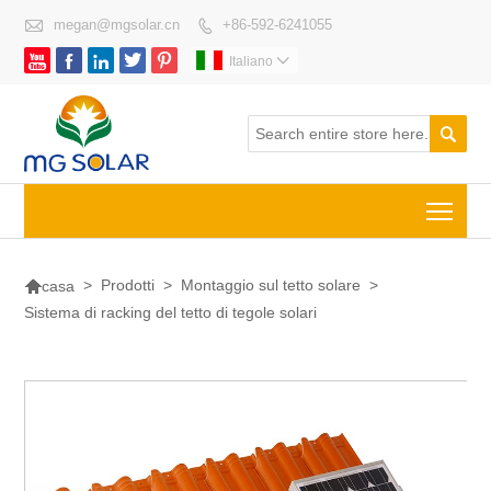

megan@mgsolar.cn
+86-592-6241055






Italiano


Togg

>
Prodotti
>
Montaggio sul tetto solare
>
casa
Sistema di racking del tetto di tegole solari