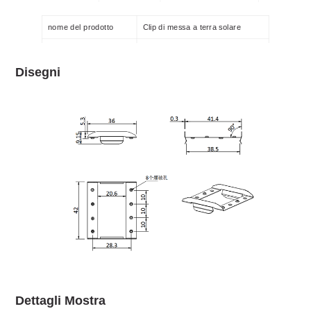
MG-GS-GC-06
Clip di messa a terra solare
SUS 304
nome del prodotto
Clip di messa a terra solare
Materiale
Acciaio inossidabile 304
Disegni
Colore
Naturale
Certificato
SGS
Garanzia
12 anni
Dettagli Mostra