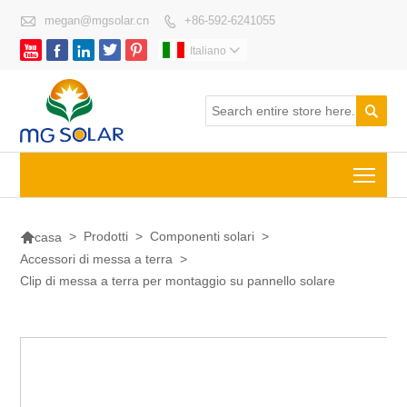

megan@mgsolar.cn
+86-592-6241055






Italiano


Togg

>
Prodotti
>
Componenti solari
>
casa
Accessori di messa a terra
>
Clip di messa a terra per montaggio su pannello solare