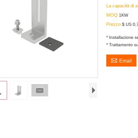
La capacità di
MOQ
1KW
Prezzo
$ US 0,
* Installazione 
* Trattamento su

Email