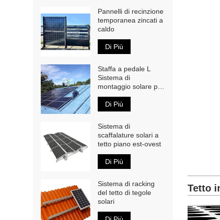
Pannelli di recinzione
temporanea zincati a
caldo
Di Più
Staffa a pedale L
Sistema di
montaggio solare per
tetto in metallo
Di Più
Sistema di
scaffalature solari a
tetto piano est-ovest
Di Più
Sistema di racking
Tetto 
del tetto di tegole
solari
Di Più