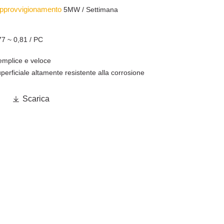
 approvvigionamento
5MW / Settimana
77 ~ 0,81 / PC
semplice e veloce
perficiale altamente resistente alla corrosione

Scarica