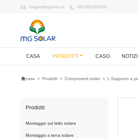

megan@mgsolar.cn
+86-592-6241055

CASA
PRODOTTI
CASO
NOTIZ

>
Prodotti
>
Componenti solari
>
L Supporto a p
casa
Prodotti
Montaggio sul tetto solare
Montaggio a terra solare