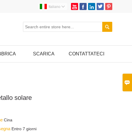





Italiano


BBRICA
SCARICA
CONTATTATECI

tallo solare
ine
Cina
nsegna
Entro 7 giorni