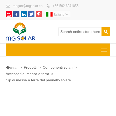

megan@mgsolar.cn
+86-592-6241055






Italiano


Togg

>
Prodotti
>
Componenti solari
>
casa
Accessori di messa a terra
>
clip di messa a terra del pannello solare