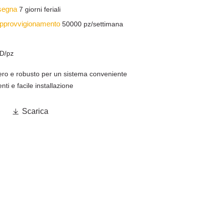
nsegna
7 giorni feriali
 approvvigionamento
50000 pz/settimana
D/pz
gero e robusto per un sistema conveniente
ti e facile installazione

Scarica