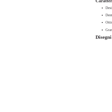
Caratter
Desi
Dent
Otti
Gran
Disegni