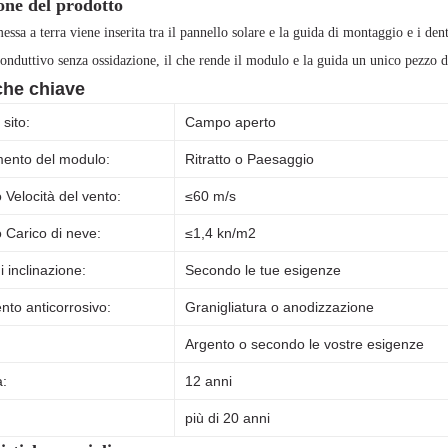
one del prodotto
essa a terra viene inserita tra il pannello solare e la guida di montaggio e i dent
conduttivo senza ossidazione, il che rende il modulo e la guida un unico pezzo di
che chiave
 sito:
Campo aperto
ento del modulo:
Ritratto o Paesaggio
Velocità del vento:
≤60 m/s
Carico di neve:
≤1,4 kn/m2
 inclinazione:
Secondo le tue esigenze
nto anticorrosivo:
Granigliatura o anodizzazione
Argento o secondo le vostre esigenze
:
12 anni
più di 20 anni