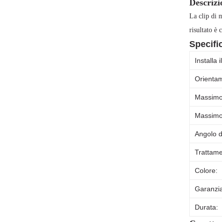
Descrizi
La clip di m
risultato è 
Specifi
Installa il
Orientam
Massimo 
Massimo 
Angolo di
Trattame
Colore:
Garanzia
Durata: