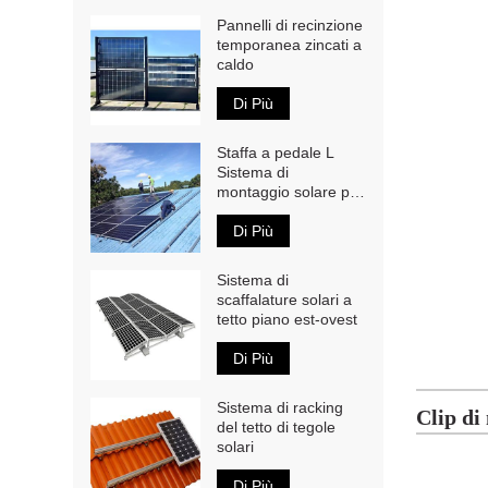
Pannelli di recinzione
temporanea zincati a
caldo
Di Più
Staffa a pedale L
Sistema di
montaggio solare per
tetto in metallo
Di Più
Sistema di
scaffalature solari a
tetto piano est-ovest
Di Più
Sistema di racking
Clip di
del tetto di tegole
solari
Di Più