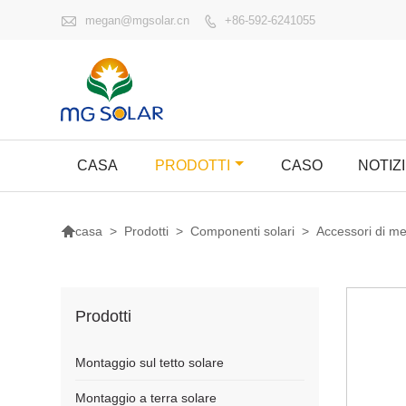

megan@mgsolar.cn
+86-592-6241055

CASA
PRODOTTI
CASO
NOTIZ

>
Prodotti
>
Componenti solari
>
Accessori di me
casa
Prodotti
Montaggio sul tetto solare
Montaggio a terra solare