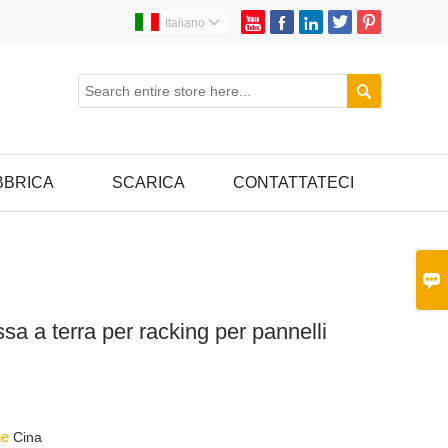





Italiano


BBRICA
SCARICA
CONTATTATECI

ssa a terra per racking per pannelli
ine
Cina