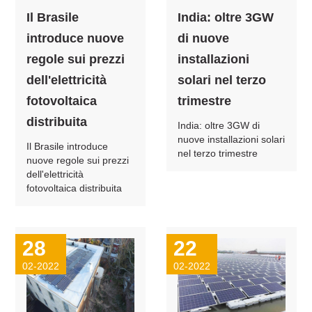
Il Brasile
India: oltre 3GW
introduce nuove
di nuove
regole sui prezzi
installazioni
dell'elettricità
solari nel terzo
fotovoltaica
trimestre
distribuita
India: oltre 3GW di
nuove installazioni solari
Il Brasile introduce
nel terzo trimestre
nuove regole sui prezzi
dell'elettricità
fotovoltaica distribuita
28
22
02-2022
02-2022