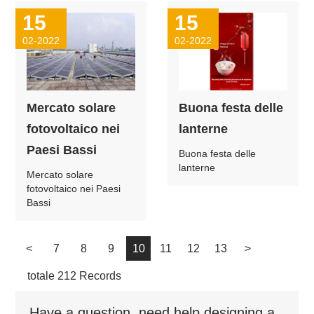
15
15
02-2022
02-2022
Mercato solare
Buona festa delle
fotovoltaico nei
lanterne
Paesi Bassi
Buona festa delle
lanterne
Mercato solare
fotovoltaico nei Paesi
Bassi
<
7
8
9
10
11
12
13
>
totale 212 Records
Have a question, need help designing a